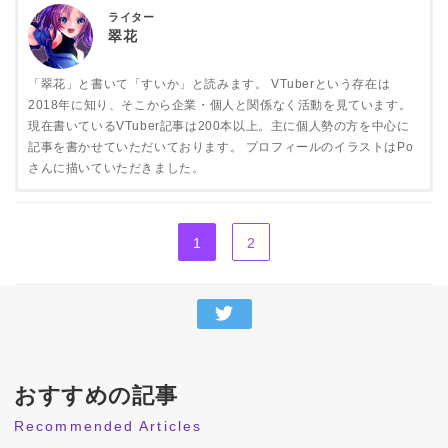
2.1
マネージャー
ライター
翠花
2.2
VTuberディレクター
2.3
VTuberイベントプランナー
「翠花」と書いて「すいか」と読みます。 VTuberという存在は
2018年に知り、そこから企業・個人と関係なく活動を見ています。
2.4
デザイナー
現在書いているVTuber記事は200本以上。主に個人勢の方を中心に
2.5
イラストレーター
記事を書かせていただいております。 プロフィールのイラストはPo
さんに描いていただきました。
2.6
映像クリエイター
2.7
モーションキャプチャーオペレーター
1
2
2.8
事務職
2.9
大手VTuber事務所から見る VTuberに関わる仕事
2.10
全体的に必要となるスキル
3
VTuberに関わる仕事はどこで探せばいいのか
VTuber業界の求人はこちら
おすすめの記事
3.1
VTuber業界の求人ならここをチェック
Recommended Articles