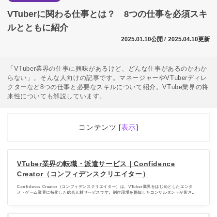
VTuberに関わる仕事とは？ 8つの仕事を必須スキ
ルとともに紹介
2025.01.10公開 /
2025.04.10更新
「VTuber業界の仕事に興味があるけど、どんな仕事があるのかわか
らない」。そんな人向けの記事です。マネージャーやVTuberディレ
クターなど8つの仕事と必要なスキルについて紹介。VTube業界の将
来性についても解説しています。
コンテンツ [
表示
]
1
そもそもVTuberは何者なのか VTuber業界と合わせ
て紹介
VTuber業界の転職・派遣サービス｜Confidence
1.1
VTuberとは
Creator（コンフィデンスクリエイター）
1.2
VTuber市場について
Confidence Creator（コンフィデンスクリエイター）は、VTuber業界をはじめとしたエンタ
メ・ゲーム業界に特化した総合人材サービスです。制作現場を熟知したコンサルタントが皆さま
のご経歴やご希望、キャリアビジョンに応じて最適なマッチングと転職サポートを行います。
2
VTuberに関わる仕事を8つ紹介 必要なスキルも解説