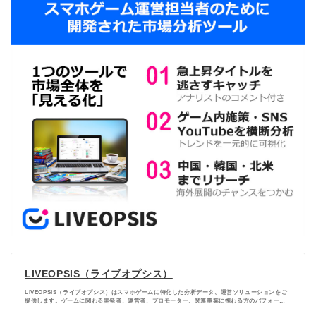
3
北米マーケットでは「MONOPOLY GO!」が連続首位
記録を更新中
4
中国マーケットでは不動の1位「王者荣耀」が今月も
首位
5
ランキングデータについて【LIVEOPSIS】
LIVEOPSIS（ライブオプシス）
LIVEOPSIS（ライブオプシス）はスマホゲームに特化した分析データ、運営ソリューションをご
提供します。ゲームに関わる開発者、運営者、プロモーター、関連事業に携わる方のパフォーマ
ンスを向上させます