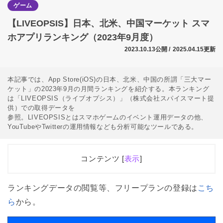
ゲーム
【LIVEOPSIS】日本、北米、中国マーケット スマ
ホアプリランキング（2023年9月度）
2023.10.13公開 /
2025.04.15更新
本記事では、App Store(iOS)の日本、北米、中国の所謂「三大マー
ケット」の2023年9月の月間ランキングを紹介する。本ランキング
は「LIVEOPSIS（ライブオプシス）」（株式会社スパイスマート提
供）での取得データを
参照。LIVEOPSISとはスマホゲームのイベント運用データの他、
YouTubeやTwitterの運用情報なども分析可能なツールである。
コンテンツ [
表示
]
1
中国・北米それぞれで日本IPゲームがランクイン
【2023年9月のニュース】
ランキングデータの閲覧等、フリープランの登録は
こち
ら
から。
2
日本マーケットは「ウマ娘 プリティーダービー」が
首位獲得