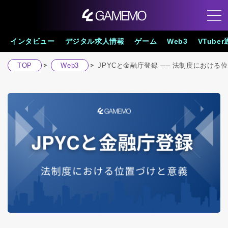
インタビュー
デジタル求人情報
ゲーム
Web3
VTube
TOP
Web3
JPYCと金融庁登録 ── 法制度における