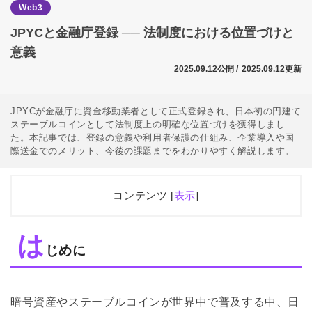
Web3
JPYCと金融庁登録 ── 法制度における位置づけと
意義
2025.09.12公開 /
2025.09.12更新
JPYCが金融庁に資金移動業者として正式登録され、日本初の円建て
ステーブルコインとして法制度上の明確な位置づけを獲得しまし
た。本記事では、登録の意義や利用者保護の仕組み、企業導入や国
際送金でのメリット、今後の課題までをわかりやすく解説します。
コンテンツ [
表示
]
1
はじめに
は
2
JPYCの金融庁登録とは？
じめに
3
金融庁登録の意義
4
制度上の特徴 —— 「上限なし」「円建て即時決済」
暗号資産やステーブルコインが世界中で普及する中、日