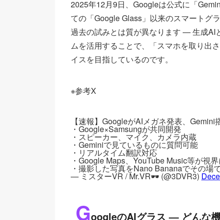
2
他社（競合）との違い — なぜGoogle
2025年12月9日、Googleは公式に「G
ての「Google Glass」以来のスマ
3
メリットとデメリット — 普段使いにお
過去の試みとは質が異なります — 生成A
4
なぜ “今” の登場か — 背景と市場環境
ムを活用することで、「スマホを取り出さ
5
2026年以降に期待される進化 — どこ
イスを目指しているのです。
6
なぜ今回の報道が注目されるのか — 意
※参考X　
7
“普通のメガネ”になる日は遠くない？
【速報】GoogleがAIメガネ発表、Gemin
・Google×Samsungが共同開発
・スピーカー、マイク、カメラ内蔵
・Geminiで見ているものに質問可能
・リアルタイム翻訳対応
・Google Maps、YouTube Music等が
・撮影した写真をNano Bananaでその
— ミスターVR / Mr.VR🕶 (@3DVR3)
Dece
G
oogleのAIグラス — どん