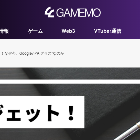
情報
ゲーム
Web3
VTuber通信
！なぜ今、Googleが“AIグラス”なのか