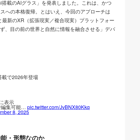
のAIグラスがユニークか
emini搭載のAIグラス」を発表しました。これは、かつ
ートグラスへの本格復帰。とはいえ、今回のアプローチは
けるリアルな評価
Iと最新のXR（拡張現実／複合現実）プラットフォー
ず、目の前の世界と自然に情報を融合させる」デバ
まで進むか
義と懸念
i搭載で2026年登場
視界に表示
場で編集可能…
pic.twitter.com/JvBNX80Kkq
mber 8, 2025
な機能・形態なのか