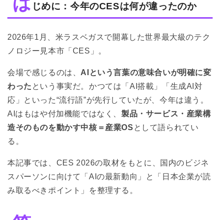
は
2
第1章：半導体競争の次元が変わった──AIチップ
じめに：今年のCESは何が違ったのか
は“部品”ではなく“思想”
3
第2章：パーソナルAIの進化──“使うAI”から“察する
2026年1月、米ラスベガスで開幕した世界最大級のテク
AI”へ
ノロジー見本市「CES」。
4
第3章：Physical AIが本気を出し始めた──ロボット
は"動くAI"へ
会場で感じるのは、
AIという言葉の意味合いが明確に変
5
第4章：モビリティとAI──クルマは「走るデバイス」
わった
という事実だ。かつては「AI搭載」「生成AI対
から「判断する空間」へ
応」といった“流行語”が先行していたが、今年は違う。
6
第5章：ヘルスケアとAI──測るから“予測する”へ
AIはもはや付加機能ではなく、
製品・サービス・産業構
7
終章：CES 2026が示した本質──AIは“選択肢”ではな
造そのものを動かす中核＝産業OS
として語られてい
く“前提”
る。
本記事では、CES 2026の取材をもとに、国内のビジネ
スパーソンに向けて「AIの最新動向」と「日本企業が読
み取るべきポイント」を整理する。