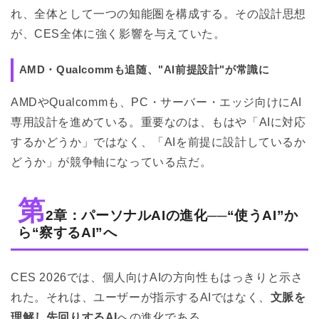
れ、全体として一つの知能圏を構成する。その設計思想
が、CES全体に強く影響を与えていた。
AMD・Qualcommも追随、"AI前提設計"が常識に
AMDやQualcommも、PC・サーバー・エッジ向けにAI
専用設計を進めている。重要なのは、もはや「AIに対応
するかどうか」ではなく、「AIを前提に設計しているか
どうか」が競争軸になっている点だ。
第
2章：パーソナルAIの進化──“使うAI”か
ら“察するAI”へ
CES 2026では、個人向けAIの方向性もはっきりと示さ
れた。それは、ユーザーが指示するAIではなく、
文脈を
理解し先回りするAI
への進化である。