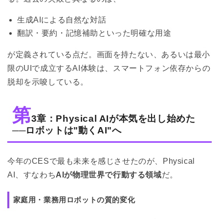
生成AIによる自然な対話
翻訳・要約・記憶補助といった明確な用途
が定義されている点だ。画面を持たない、あるいは最小
限のUIで成立するAI体験は、スマートフォン依存からの
脱却を示唆している。
第
3章：Physical AIが本気を出し始めた
──ロボットは"動くAI"へ
今年のCESで最も未来を感じさせたのが、Physical 
AI、すなわち
AIが物理世界で行動する領域
だ。
家庭用・業務用ロボットの質的変化