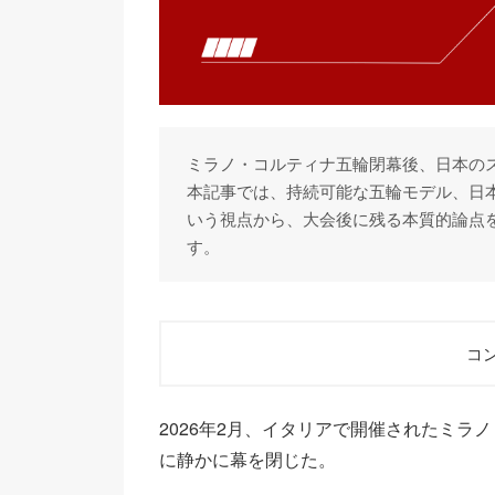
ミラノ・コルティナ五輪閉幕後、日本の
本記事では、持続可能な五輪モデル、日
いう視点から、大会後に残る本質的論点
す。
コン
1
1.熱狂の構図は変わったのか
2026年2月、イタリアで開催されたミラ
2
2.アスリートの「一般人化」
に静かに幕を閉じた。
3
3.大会後の“静寂”