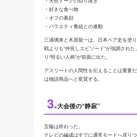
・天然トークの切り抜き
・好きな食べ物
・オフの素顔
・バラエティ番組との連動
三浦璃来と木原龍一は、日本ペア史を塗り
戦よりも“仲良しエピソード”が強調され
り“明るい人柄”が前面に出た。
アスリートの人間性を伝えることは重要だ
は物語商品へと変質する。
3.
大会後の“静寂”
五輪は終わった。
テレビの編成はすでに通常モードへ戻りつ