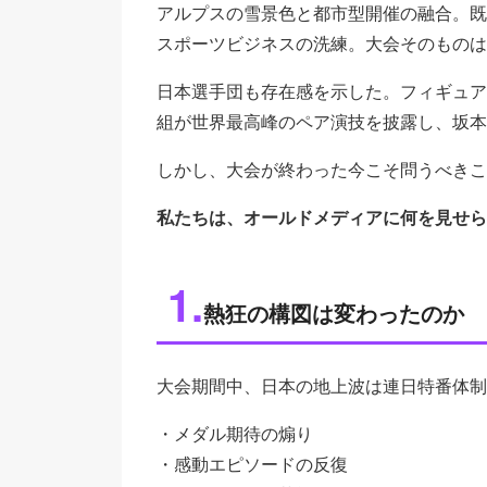
アルプスの雪景色と都市型開催の融合。既
4
4.持続可能性という本質テーマ
スポーツビジネスの洗練。大会そのものは
5
5.視聴者の“飽き”は進行している
日本選手団も存在感を示した。フィギュア
6
6.電波の公共性という論点
組が世界最高峰のペア演技を披露し、坂本
7
7.オールドメディアは変われるか
しかし、大会が終わった今こそ問うべきこ
8
8.祭りの後に残るべきもの
9
結語
私たちは、オールドメディアに何を見せら
1.
熱狂の構図は変わったのか
大会期間中、日本の地上波は連日特番体制
・メダル期待の煽り
・感動エピソードの反復