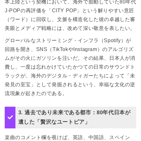
本上陸という契機において、海外で胎動していた80年代
J-POPの再評価を「CITY POP」という解りやすい意匠
（ワード）に回収し、文脈を構造化した彼の卓越した審
美眼とメディア戦略には、改めて深い敬意を表したい。
グローバルなストリーミング・インフラ（Spotify）が
回路を開き、SNS（TikTokやInstagram）のアルゴリズ
ムがその火にガソリンを注いだ。その結果、日本人が消
費し、一度は忘れかけていたかつての日常のサウンドト
ラックが、海外のデジタル・ディガーたちによって「未
発見の至宝」として発掘されるという、幸福な文化の逆
流現象が起きたのである。
3. 過去であり未来である都市：80年代日本が
遺した「贅沢なユートピア」
楽曲のコメント欄を覗けば、英語、中国語、スペイン