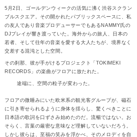
0.3
3. 過去であり未来である都市：80年代日本が遺し
5月2日、ゴールデンウィークの活気に沸く渋谷スクラン
た「贅沢なユートピア」
ブルスクエア。その開かれたパブリックスペースに、私
0.4
4. 職人たちの偉業：山下達郎も大滝詠一も“古びな
の友人であり音楽プロデューサーでもあるNAMMY氏の
い”
DJプレイが響き渡っていた。海外からの旅人、日本の
0.5
5. 伝統の再翻訳：TOKIMEKI RECORDSが繋ぐ現
在地
若者、そして往年の音楽を愛する大人たちが、境界なく
交差する混沌とした空間。
0.6
結び：「ローカル」という名の新貴族へ
0.7
世界中のCITY POPファンへ、そして日本の偉大な
その刹那、彼が手がけるプロジェクト「TOKIMEKI 
音楽家たちへ
RECORDS」の楽曲がフロアに放たれた。
途端に、空間の粒子が変わった。
フロアの微睡みにいた欧米系の観光客グループが、磁石
に引き寄せられるように身体を揺らし、驚くべきことに
日本語の歌詞を口ずさみ始めたのだ。流暢ではない。お
そらく、言葉の厳密な意味など理解していないだろう。
しかし彼らは、至福の笑みを浮かべ、そのメロディを自