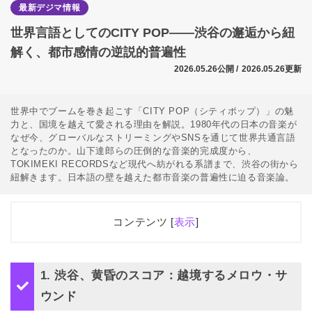
最新デジマ情報
世界言語としてのCITY POP――渋谷の邂逅から紐
解く、都市感情の逆説的普遍性
2026.05.26公開 /
2026.05.26更新
世界中でブームを巻き起こす「CITY POP（シティポップ）」の魅
力と、国境を越えて愛される理由を解説。1980年代の日本の音楽が
なぜ今、グローバルなストリーミングやSNSを通じて世界共通言語
となったのか。山下達郎らの圧倒的な音楽的完成度から、
TOKIMEKI RECORDSなど現代へ紡がれる系譜まで、渋谷の街から
紐解きます。日本語の壁を越えた都市音楽の普遍性に迫る音楽論。
コンテンツ [
表示
]
0.1
1. 渋谷、黄昏のスコア：越境するメロウ・サウン
ド
1. 渋谷、黄昏のスコア：越境するメロウ・サ
0.2
2. 「CITY POP」という再定義：記号化とメディ
ウンド
ア論的転換