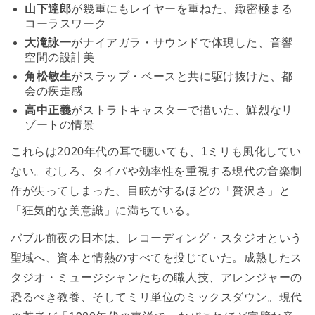
山下達郎
が幾重にもレイヤーを重ねた、緻密極まる
コーラスワーク
大滝詠一
がナイアガラ・サウンドで体現した、音響
空間の設計美
角松敏生
がスラップ・ベースと共に駆け抜けた、都
会の疾走感
高中正義
がストラトキャスターで描いた、鮮烈なリ
ゾートの情景
これらは2020年代の耳で聴いても、1ミリも風化してい
ない。むしろ、タイパや効率性を重視する現代の音楽制
作が失ってしまった、目眩がするほどの「贅沢さ」と
「狂気的な美意識」に満ちている。
バブル前夜の日本は、レコーディング・スタジオという
聖域へ、資本と情熱のすべてを投じていた。成熟したス
タジオ・ミュージシャンたちの職人技、アレンジャーの
恐るべき教養、そしてミリ単位のミックスダウン。現代