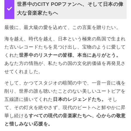
世界中のCITY POPファンへ、そして日本の偉
大な音楽家たちへ
最後に、最大級の愛を込めて、この言葉を贈りたい。
海を越え、時代を越え、日本という極東の島国で生まれ
た古いレコードたちを見つけ出し、宝物のように愛して
くれた
世界中のリスナーの皆様、本当にありがとう。
あなた方の情熱が、私たちの国の文化的価値を再発見さ
せてくれました。
そして、かつてスタジオの暗闇の中で、一音一音に魂を
削り、世界の誰も聴いたことのない美しいユートピアを
五線譜に描いてくれた
日本のレジェンドたち。
 そし
て、その灯火を絶やさず、現代のビートへと鮮やかに昇
華し続ける
すべての現代の音楽家たちへ、心からの敬意
と惜しみない応援を。