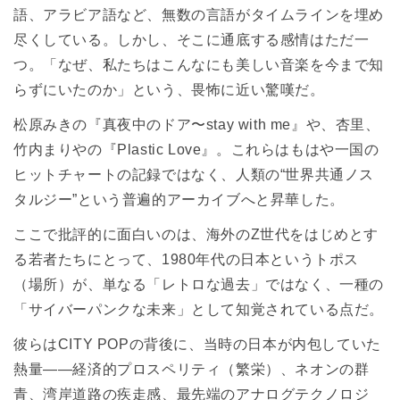
語、アラビア語など、無数の言語がタイムラインを埋め
尽くしている。しかし、そこに通底する感情はただ一
つ。「なぜ、私たちはこんなにも美しい音楽を今まで知
らずにいたのか」という、畏怖に近い驚嘆だ。
松原みきの『真夜中のドア〜stay with me』や、杏里、
竹内まりやの『Plastic Love』。これらはもはや一国の
ヒットチャートの記録ではなく、人類の“世界共通ノス
タルジー”という普遍的アーカイブへと昇華した。
ここで批評的に面白いのは、海外のZ世代をはじめとす
る若者たちにとって、1980年代の日本というトポス
（場所）が、単なる「レトロな過去」ではなく、一種の
「サイバーパンクな未来」として知覚されている点だ。
彼らはCITY POPの背後に、当時の日本が内包していた
熱量――経済的プロスペリティ（繁栄）、ネオンの群
青、湾岸道路の疾走感、最先端のアナログテクノロジ