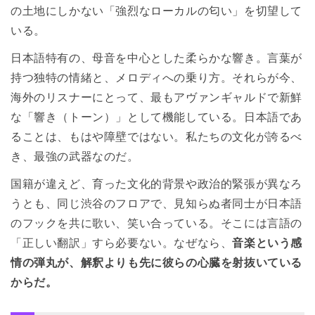
の土地にしかない「強烈なローカルの匂い」を切望して
いる。
日本語特有の、母音を中心とした柔らかな響き。言葉が
持つ独特の情緒と、メロディへの乗り方。それらが今、
海外のリスナーにとって、最もアヴァンギャルドで新鮮
な「響き（トーン）」として機能している。日本語であ
ることは、もはや障壁ではない。私たちの文化が誇るべ
き、最強の武器なのだ。
国籍が違えど、育った文化的背景や政治的緊張が異なろ
うとも、同じ渋谷のフロアで、見知らぬ者同士が日本語
のフックを共に歌い、笑い合っている。そこには言語の
「正しい翻訳」すら必要ない。なぜなら、
音楽という感
情の弾丸が、解釈よりも先に彼らの心臓を射抜いている
からだ。