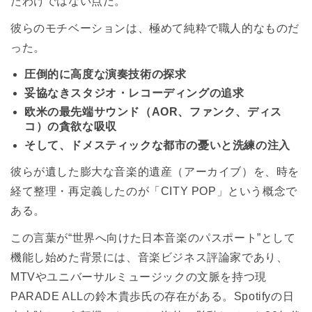
たわけではない点だ。
彼らのモチベーションは、極めて純粋で職人的なものだ
った。
圧倒的に高度な演奏技術の探求
妥協なきスタジオ・レコーディングの追求
欧米の最先端サウンド（AOR、ファンク、ディス
コ）の貪欲な吸収
そして、ドメスティックな都市の憂いと洗練の注入
彼らが遺した膨大な音楽的遺産（アーカイブ）を、時を
経て整理・再定義したのが「CITY POP」という概念で
ある。
この言葉が“世界へ向けた日本音楽のパスポート”として
機能し始めた背景には、音楽ビジネス評論家であり、
MTVやユニバーサルミュージックの文脈を持つ現
PARADE ALLの鈴木貴歩氏の存在がある。Spotifyの日