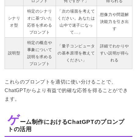
ロンプト
何ですか？」
得られる
特定のシナリ
「次の場面を考えて
想像力や問題解
シナリ
オに基づいた
ください。あなたは
決能力を引き出
オ型
応答を求める
山中で迷子になっ
す
プロンプト
て...」
特定の概念や
「量子コンピュータ
詳細でわかりや
事象について
説明型
の基本原理を教えて
すい説明が得ら
説明を求める
ください」
れる
プロンプト
これらのプロンプトを適切に使い分けることで、
ChatGPTからより有益で的確な応答を得ることができ
ます。
ゲ
ーム制作におけるChatGPTのプロンプ
トの活用