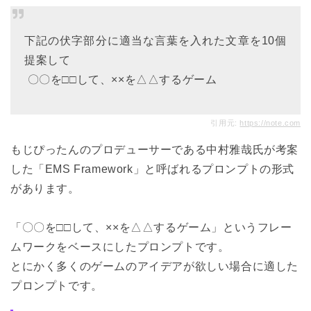
下記の伏字部分に適当な言葉を入れた文章を10個
提案して
 〇〇を□□して、××を△△するゲーム
引用元:
https://note.com
もじぴったんのプロデューサーである中村雅哉氏が考案
した「EMS Framework」と呼ばれるプロンプトの形式
があります。
「〇〇を□□して、××を△△するゲーム」という
フレー
ムワーク
をベースにしたプロンプトです。
とにかく多くのゲームのアイデアが欲しい場合に適した
プロンプトです。