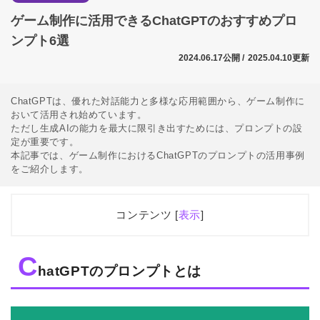
ゲーム制作に活用できるChatGPTのおすすめプロ
ンプト6選
2024.06.17公開 /
2025.04.10更新
ChatGPTは、優れた対話能力と多様な応用範囲から、ゲーム制作に
おいて活用され始めています。
ただし生成AIの能力を最大に限引き出すためには、プロンプトの設
定が重要です。
本記事では、ゲーム制作におけるChatGPTのプロンプトの活用事例
をご紹介します。
コンテンツ [
表示
]
1
ChatGPTのプロンプトとは
C
1.1
プロンプトの種類
hatGPTのプロンプトとは
2
ゲーム制作におけるChatGPTのプロンプトの活用
2.1
ストーリープロットの作成