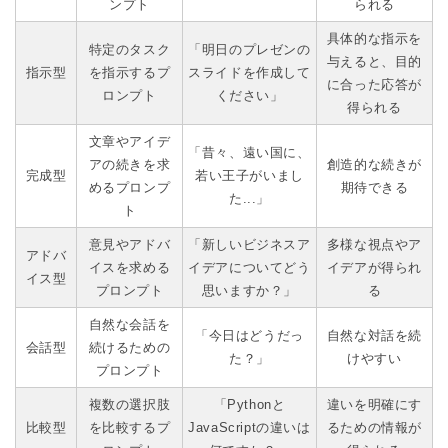
ンプト
られる
具体的な指示を
特定のタスク
「明日のプレゼンの
与えると、目的
指示型
を指示するプ
スライドを作成して
に合った応答が
ロンプト
ください」
得られる
文章やアイデ
「昔々、遠い国に、
アの続きを求
創造的な続きが
完成型
若い王子がいまし
めるプロンプ
期待できる
た...」
ト
意見やアドバ
「新しいビジネスア
多様な視点やア
アドバ
イスを求める
イデアについてどう
イデアが得られ
イス型
プロンプト
思いますか？」
る
自然な会話を
「今日はどうだっ
自然な対話を続
会話型
続けるための
た？」
けやすい
プロンプト
複数の選択肢
「Pythonと
違いを明確にす
比較型
を比較するプ
JavaScriptの違いは
るための情報が