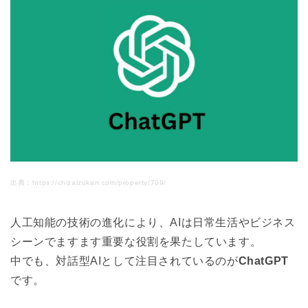
2.2
キャラクターの設定
2.3
クエストやミッションのアイデア出し
2.4
ゲームのルールやメカニクスの設計
2.5
画像生成の補助
3
ゲーム制作に今すぐ活用できるプロンプト
3.1
EMS Frameworkをベースにしたプロンプト
3.2
6つの質問に回答して【メカニクス案】 【ゲーム
ルール案】【世界観案】【ウリとなる部分】を提
案してくれるプロンプト
出典：https://chizaizukan.com/property/709/
3.3
n個のゲーム要素を組み合わせて、新しい企画やコ
ンセプト、ゲームルールを抽出するためのプロン
人工知能の技術の進化により、AIは日常生活やビジネス
プト
シーンでますます重要な役割を果たしています。
3.4
ゲームコンセプト創出プロンプト
中でも、対話型AIとして注目されているのが
ChatGPT
3.5
ゲームの企画書プロンプト
です。
3.6
ゲームのキャラクター選択画面を生成できるプロ