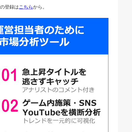
の登録は
こちら
から。
バイバル」が連続首位。
kémon GO」が順位アップ
ン。「ゼンレスゾーンゼロ」は8位に。
S】