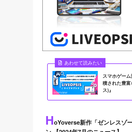
あわせて読みたい
スマホゲーム
積された豊富な
ス)』
H
oYoverse新作「ゼンレ
ン 【2024年7月のニュース】