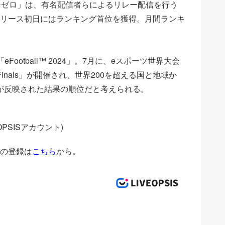
ンゼロ」は、有名配信者らによるリレー配信を行う
リース初日にはランキング首位を獲得。月間ランキ
ootball™ 2024」。7月に、eスポーツ世界大会
 World Finals」が開催され、世界200を超える国と地域か
りが反映された結果の順位だと考えられる。
EOPSISアカウント)
の登録は
こちら
から。