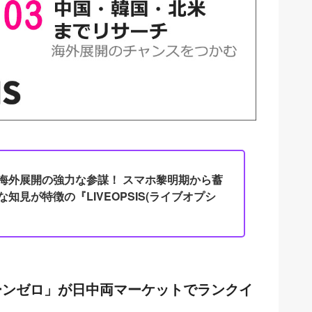
海外展開の強力な参謀！ スマホ黎明期から蓄
知見が特徴の『LIVEOPSIS(ライブオプシ
スゾーンゼロ」が日中両マーケットでランクイ