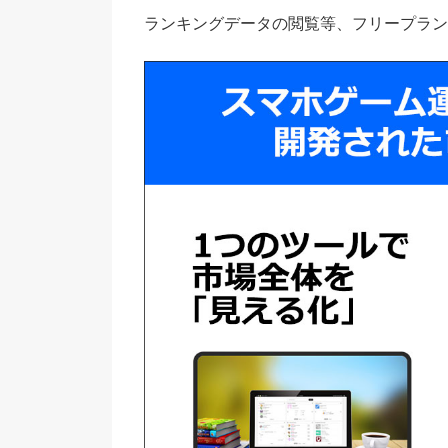
ース】
ランキングデータの閲覧等、フリープラン
2
日本マーケットでは「ラストウォー：サ
3
北米マーケットでは、8周年を迎えた「Po
4
中国マーケットでは新作3つがランクイ
5
ランキングデータについて【LIVEOPSI