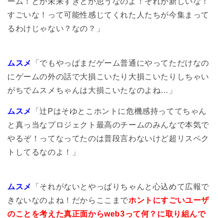
ーム！とか未来すぎとか思うなのよ！それが新しいな！
すごいな！って可能性感じてくれた人たちが今集まって
るわけじゃない？なの？」
ムスメ
「でもやっぱまだゲーム普通にやってただけなの
にゲームの外の話で大損こいたり大損こいたりしちゃい
がちでムスメちゃんは大損こいたなのよね…」
ムスメ
「辻Pはそゆとこホントに危機感持っててちゃん
と真っ当なプロジェクト最高のチームのみんなで本気で
やるぞ！ってなってたのは普段言わないけど超リスペク
トしてるなのよ！」
ムスメ
「それがないとやっぱりちゃんと心込めて広報で
きないなのよね！だからここまで
ホントにすごいユーザ
のことを考えた真正面からweb3って何？に取り組んで