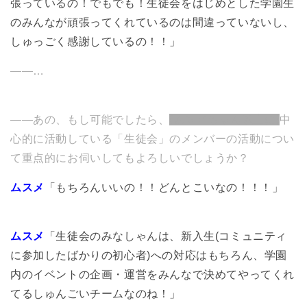
張っているの！でもでも！生徒会をはじめとした学園生
3
テーマパークのようなコミュニティ
のみんなが頑張ってくれているのは間違っていないし、
4
初めての二条城ライブ、裏側での活躍
しゅっごく感謝しているの！！」
5
最高のチームで作る『真っ当な』プロジェクト
――…
6
Eureka Entertainment 様
7
関連リンク集
――あの、もし可能でしたら、
(ムスメちゃん以上に)
中
心的に活動している「生徒会」のメンバーの活動につい
て重点的にお伺いしてもよろしいでしょうか？
ムスメ
「もちろんいいの！！どんとこいなの！！！」
ムスメ
「生徒会のみなしゃんは、新入生(コミュニティ
に参加したばかりの初心者)への対応はもちろん、学園
内のイベントの企画・運営をみんなで決めてやってくれ
てるしゅんごいチームなのね！」