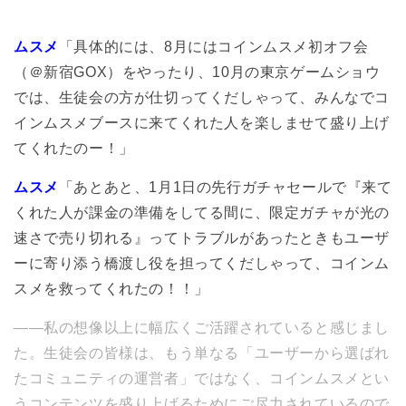
ムスメ
「具体的には、8月にはコインムスメ初オフ会
（＠新宿GOX）をやったり、10月の東京ゲームショウ
では、生徒会の方が仕切ってくだしゃって、みんなでコ
インムスメブースに来てくれた人を楽しませて盛り上げ
てくれたのー！」
ムスメ
「あとあと、1月1日の先行ガチャセールで『来て
くれた人が課金の準備をしてる間に、限定ガチャが光の
速さで売り切れる』ってトラブルがあったときもユーザ
ーに寄り添う橋渡し役を担ってくだしゃって、コインム
スメを救ってくれたの！！」
――私の想像以上に幅広くご活躍されていると感じまし
た。生徒会の皆様は、もう単なる「ユーザーから選ばれ
たコミュニティの運営者」ではなく、コインムスメとい
うコンテンツを盛り上げるためにご尽力されているので