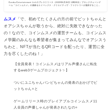
公開。 | Eureka Entertainment Ltd.のプレスリリース
Eureka Entertainment Ltd.のプレスリリース（2023年6月26日 12時00分）ブロックチェーンゲ
ーム「コインムスメ」の楽曲をエイベックス・クリエイティヴ・ファクトリーが提供することを
発表。第一弾テーマソング「Bi-bi-bi Bit」のMVを公開。
ムスメ
「で、初めてたくさんの方の前でビットちゃんと
オアシスちゃんが歌うから、絶対に失敗できなかった
の！なので、コインムスメの運営チームも、コインムス
メ学園のみんなも希望者が集まってみんなでオアシスう
ちわと、NFTが当たるQRコードを配ったり、運営に全
力を尽くしたのね！」
【全員発表！コインムスメはリアル声優さんに転生
するweb3ゲームプロジェクト✨】
ついにユニちゃんバンビちゃんの発表のおかげでビ
ットちゃん⭐️と
ゲームリリース時のプレイアブルコインムスメ11
人全員の声優しゃんが発表されたなの⭐️