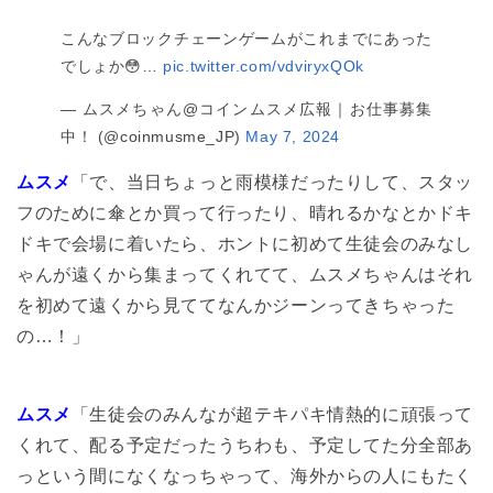
こんなブロックチェーンゲームがこれまでにあった
でしょか😳…
pic.twitter.com/vdviryxQOk
— ムスメちゃん@コインムスメ広報｜お仕事募集
中！ (@coinmusme_JP)
May 7, 2024
ムスメ
「で、当日ちょっと雨模様だったりして、スタッ
フのために傘とか買って行ったり、晴れるかなとかドキ
ドキで会場に着いたら、ホントに初めて生徒会のみなし
ゃんが遠くから集まってくれてて、ムスメちゃんはそれ
を初めて遠くから見ててなんかジーンってきちゃった
の…！」
ムスメ
「生徒会のみんなが超テキパキ情熱的に頑張って
くれて、配る予定だったうちわも、予定してた分全部あ
っという間になくなっちゃって、海外からの人にもたく