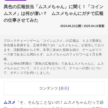
異色の広報担当「ムスメちゃん」に聞く！「コイン
ムスメ」は何が凄い？ ムスメちゃんにガチで広報
の仕事させてみた
2024.06.22公開 /
2025.04.10更新
ブロックチェーンゲーム「コインムスメ」の広報は、Ｘ上で異様な
存在感を発揮する、正体不明(？)の「ムスメちゃん」が担当しており
ます。活動開始から２年。非常に攻めた投稿を続け、ゲームがリリ
ース前であるにも関わらず、ムスメちゃんのフォロワーは１万を突
破。
そんなWeb3界隈の『異色の広報担当』であるムスメちゃんに、ムス
メちゃんについて、コミュニティについて、ゲームへの想いについ
て、ガチンコでお伺いしました。
コンテンツ [
表示
]
1
コインムスメ広報担当「ムスメちゃん」
ムスメ
「そ、そんなことないの！ムスメちゃんだって頑
2
コミュニケ―ションに極振りの活動