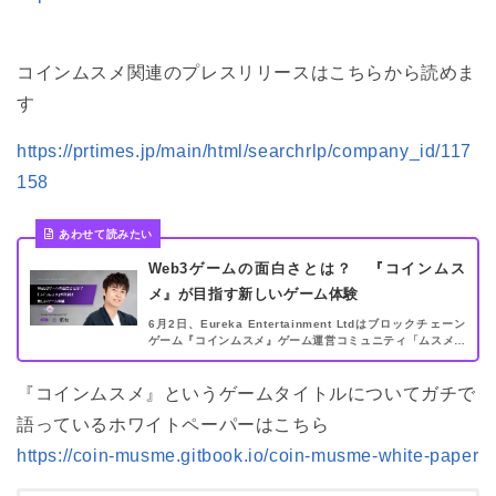
コインムスメ関連のプレスリリースはこちらから読めま
す
https://prtimes.jp/main/html/searchrlp/company_id/117
158
あわせて読みたい
Web3ゲームの面白さとは？ 『コインムス
メ』が目指す新しいゲーム体験
6月2日、Eureka Entertainment Ltdはブロックチェーン
ゲーム『コインムスメ』ゲーム運営コミュニティ「ムスメだ
お！」を設立し、メンバー募集を開始しました。 「ブロッ
クチェーンゲーム本来の面白さを伝えたい！」というコンセ
『コインムスメ』というゲームタイトルについてガチで
プトで生み出される『コインムスメ』は、どのようなゲーム
になる予定なのか。Eureka Entertainment Ltdで『コイン
語っているホワイトペーパーはこちら
ムスメ』開発に携わる辻拓也様に構想を伺いました。
https://coin-musme.gitbook.io/coin-musme-white-paper