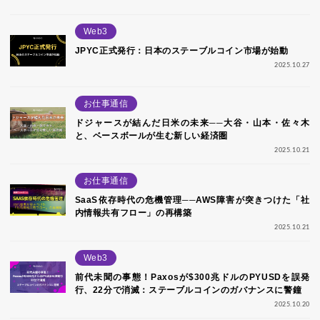
Web3
JPYC正式発行：日本のステーブルコイン市場が始動
2025.10.27
お仕事通信
ドジャースが結んだ日米の未来──大谷・山本・佐々木
と、ベースボールが生む新しい経済圏
2025.10.21
お仕事通信
SaaS依存時代の危機管理──AWS障害が突きつけた「社
内情報共有フロー」の再構築
2025.10.21
Web3
前代未聞の事態！Paxosが$300兆ドルのPYUSDを誤発
行、22分で消滅：ステーブルコインのガバナンスに警鐘
2025.10.20