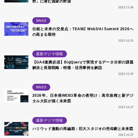
野」に潜む国家の野望
2025.11.06
Web3
伝統と未来の交差点：TEAMZ Web3/AI Summit 2026へ
の高まる期待
2025.10.31
最新デジマ情報
【GA4連携必須】BigQueryで実現するデータ分析の課題
解決と長期戦略：特徴・活用事例を解説
2025.10.29
Web3
2026年、日本発WEB3革命の夜明け：高市政権と新デジ
タル大臣が描く未来図
2025.10.27
最新デジマ情報
ハリウッド激動の再編期：巨大スタジオの売却劇と未来図
2025.10.27