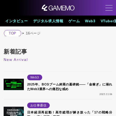
インタビュー
デジタル求人情報
ゲーム
Web3
VTube
TOP
16ページ
新着記事
New Arrival
Web3
2025年、BCGブーム終焉の墓碑銘――「金稼ぎ」に溺れ
たWeb3業界への痛烈な戒め
2025.11.06
お仕事通信
日本経済再起動！高市総理が解き放った「17の戦略分