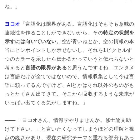
ね。」
ヨコオ
「言語化は限界がある。言語化はそもそも意味の
連続性を作ることしかできないから、その
特定の状態を
示すには向いていない
。空が青いねとか、空の情報の本
当にピンポイントしか示せないし、それを1ピクセルず
つのカラーを示したら伝わるかっていうと伝わらないと
考えると
言語の限界がある
と思うんですよね。エンタメ
は言語だけが全てではないので、情報収集として今は言
語に頼ってるんですけど、AIとかはそれ以外のものがも
っとたくさん出てきて、そこから吸収するような未来が
いっぱい出てくる気がしますね。」
─── 「ヨコオさん、情報学やりませんか。修士論文助
けて下さい。」と言いたくなってしまうほどの理解と視
点の鋭さがあり、現在の研究テーマと重なる部分もあっ