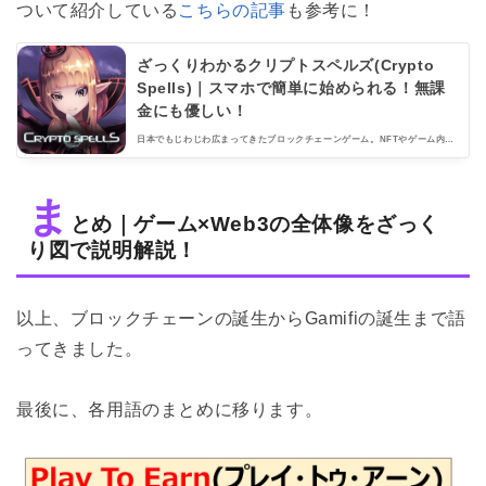
ついて紹介している
こちらの記事
も参考に！
ざっくりわかるクリプトスペルズ(Crypto
Spells)｜スマホで簡単に始められる！無課
金にも優しい！
日本でもじわじわ広まってきたブロックチェーンゲーム。NFTやゲーム内ア
イテムの仮想通貨への換金など、かなり注目されるこの分野。今回は「国
産」のブロックチェーンゲームであるクリプトスペルズ(Crypto Spells)と
は？をテーマに語ってまいります！
ま
とめ｜ゲーム×Web3の全体像をざっく
り図で説明解説！
以上、ブロックチェーンの誕生からGamifiの誕生まで語
ってきました。
最後に、各用語のまとめに移ります。