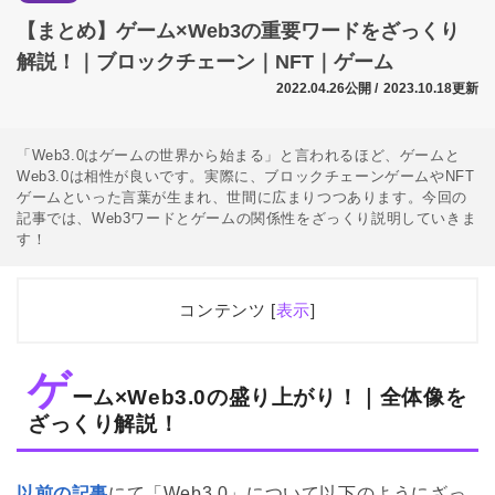
【まとめ】ゲーム×Web3の重要ワードをざっくり
解説！｜ブロックチェーン｜NFT｜ゲーム
2022.04.26公開 /
2023.10.18更新
「Web3.0はゲームの世界から始まる」と言われるほど、ゲームと
Web3.0は相性が良いです。実際に、ブロックチェーンゲームやNFT
ゲームといった言葉が生まれ、世間に広まりつつあります。今回の
記事では、Web3ワードとゲームの関係性をざっくり説明していきま
す！
コンテンツ [
表示
]
1
ゲーム×Web3.0の盛り上がり！｜全体像をざっくり解
説！
ゲ
ーム×Web3.0の盛り上がり！｜全体像を
2
ゲーム×Web3.0とは？｜ブロックチェーンゲームの誕
ざっくり解説！
生
2.1
そもそもブロックチェーンとは？
以前の記事
にて「Web3.0」について以下のようにざっ