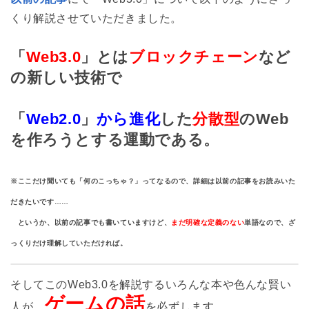
2.2
仮想通貨(暗号通貨)｜ブロックチェーン技術を用い
くり解説させていただきました。
たお金
2.3
NFT｜ブロックチェーンを用いた「本物」の証明
「
Web3.0
」とは
ブロックチェーン
など
2.4
NFTと仮想通貨の関係｜NFTは仮想通貨で購入さ
の新しい技術で
れることが多い
2.5
ブロックチェーンゲームの誕生｜ゲーム内データ
がNFTで価値を持つ
「
Web2.0
」
から進化
した
分散型
のWeb
を作ろうとする運動である。
3
ゲーム×Web3.0とは？｜ゲームで「お金を稼ぐ」こと
ができるようになった
4
まとめ｜ゲーム×Web3の全体像をざっくり図で説明
※ここだけ聞いても「何のこっちゃ？」ってなるので、詳細は以前の記事をお読みいた
解説！
だきたいです……
5
ゲーム×Web3｜GamefiとPlayToEarnの衝撃とは？
というか、以前の記事でも書いていますけど、
まだ明確な定義のない
単語なので、ざ
っくりだけ理解していただければ。
そしてこのWeb3.0を解説するいろんな本や色んな賢い
ゲームの話
人が、
を必ずします。